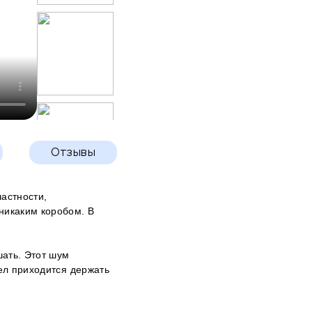
Отзывы
астности,
никаким коробом. В
шать. Этот шум
зел приходится держать