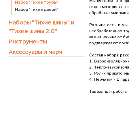
Мы считаем, что пр
Набор "Тихие трубы"
видов материалов
Набор "Тихие двери"
обработка уменьшит
Наборы "Тихие шины" и
Разница есть, и мы
"Тихие шины 2.0"
необработанная тру
камни начинают бит
Инструменты
подтверждают пока
Аксессуары и мерч
Состав набора расс
1. Виброизоляционн
2. Тепло-звукоизол
3. Ролик прикаточны
4. Перчатки - 1 пар
Так же, для работы