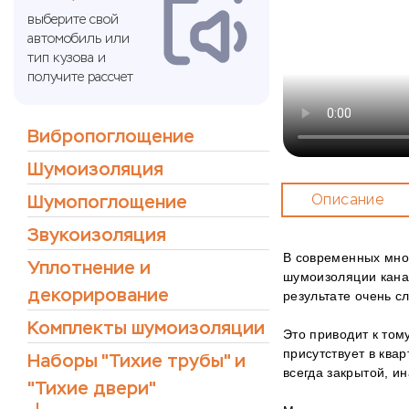
выберите свой
автомобиль или
тип кузова и
получите рассчет
Вибропоглощение
Шумоизоляция
Шумопоглощение
Описание
Звукоизоляция
В современных мно
Уплотнение и
шумоизоляции канал
декорирование
результате очень с
Комплекты шумоизоляции
Это приводит к том
присутствует в ква
Наборы "Тихие трубы" и
всегда закрытой, ин
"Тихие двери"