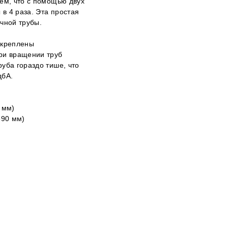
аем, что с помощью двух
 в 4 раза. Эта простая
чной трубы.
акреплены
При вращении труб
уба гораздо тише, что
дбА.
 мм)
390 мм)