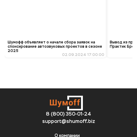
Шумофф объявляет о начале сбора заявок на
Вывод из про
спонсирование автозвуковых проектов в сезоне
Практик Брон
2025
02.09.2024 17:00:00
8 (800) 350-01-24
support@shumoff.biz
О компании