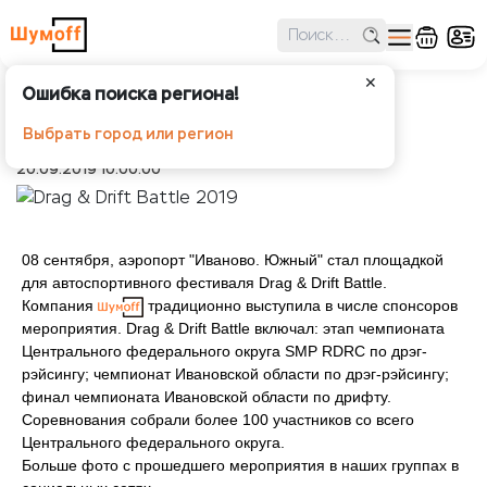
✕
Ошибка поиска региона!
Drag & Drift Battle 2019
Выбрать город или регион
Шумоff
Новости
Drag & Drift Battle 2019
20.09.2019 10:00:00
08 сентября, аэропорт "Иваново. Южный" стал площадкой
для автоспортивного фестиваля Drag & Drift Battle.
Компания
традиционно выступила в числе спонсоров
мероприятия. Drag & Drift Battle включал: этап чемпионата
Центрального федерального округа SMP RDRC по дрэг-
рэйсингу; чемпионат Ивановской области по дрэг-рэйсингу;
финал чемпионата Ивановской области по дрифту.
Соревнования собрали более 100 участников со всего
Центрального федерального округа.
Больше фото с прошедшего мероприятия в наших группах в