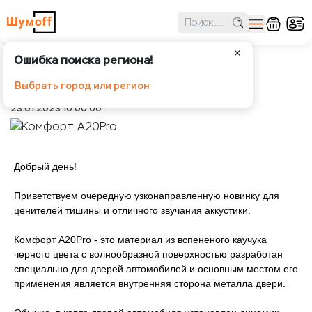
✕
Ошибка поиска региона!
Комфорт А20Pro
Выбрать город или регион
Шумоff
Новости
Комфорт А20Pro
23.01.2023 10:00:00
Добрый день!
Приветствуем очередную узконаправленную новинку для
ценителей тишины и отличного звучания аккустики.
Комфорт А20Pro - это материал из вспененого каучука
черного цвета с волнообразной поверхностью разработан
специально для дверей автомобилей и основным местом его
применения является внутренняя сторона металла двери.