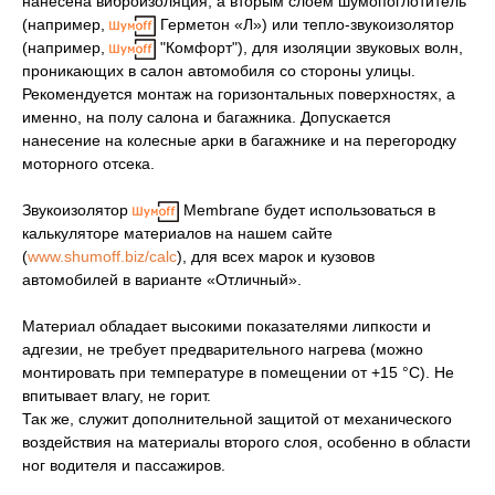
нанесена виброизоляция, а вторым слоем шумопоглотитель
(например,
Герметон «Л») или тепло-звукоизолятор
(например,
"Комфорт"), для изоляции звуковых волн,
проникающих в салон автомобиля со стороны улицы.
Рекомендуется монтаж на горизонтальных поверхностях, а
именно, на полу салона и багажника. Допускается
нанесение на колесные арки в багажнике и на перегородку
моторного отсека.
Звукоизолятор
Membrane будет использоваться в
калькуляторе материалов на нашем сайте
(
www.shumoff.biz/calc
), для всех марок и кузовов
автомобилей в варианте «Отличный».
Материал обладает высокими показателями липкости и
адгезии, не требует предварительного нагрева (можно
монтировать при температуре в помещении от +15 °C). Не
впитывает влагу, не горит.
Так же, служит дополнительной защитой от механического
воздействия на материалы второго слоя, особенно в области
ног водителя и пассажиров.