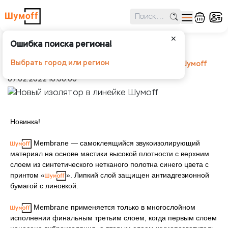
✕
Ошибка поиска региона!
Новый изолятор в линейке Шумoff
Выбрать город или регион
Шумоff
Новости
Новый изолятор в линейке Шумoff
07.02.2022 10:00:00
Новинка!
Membrane — самоклеящийся звукоизолирующий
материал на основе мастики высокой плотности с верхним
слоем из синтетического нетканого полотна синего цвета с
принтом «
». Липкий слой защищен антиадгезионной
бумагой с линовкой.
Membrane применяется только в многослойном
исполнении финальным третьим слоем, когда первым слоем