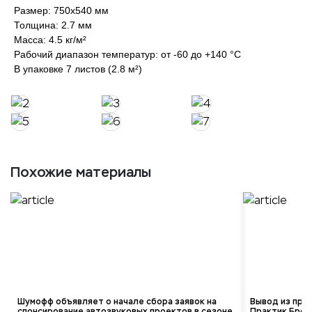
Размер: 750х540 мм
Толщина: 2.7 мм
Масса: 4.5 кг/м²
Рабочий диапазон температур: от -60 до +140 °C
В упаковке 7 листов (2.8 м²)
Похожие материалы
Шумофф объявляет о начале сбора заявок на
Вывод из про
спонсирование автозвуковых проектов в сезоне
Практик Брон