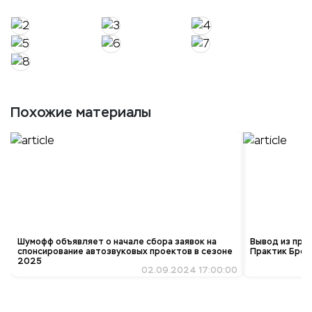
Похожие материалы
Шумофф объявляет о начале сбора заявок на
Вывод из про
спонсирование автозвуковых проектов в сезоне
Практик Брон
2025
02.09.2024 17:00:00