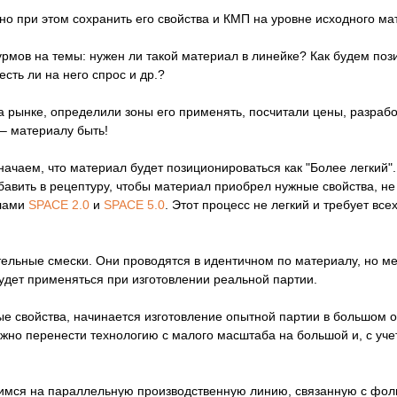
но при этом сохранить его свойства и КМП на уровне исходного ма
урмов на темы: нужен ли такой материал в линейке? Как будем по
сть ли на него спрос и др.?
а рынке, определили зоны его применять, посчитали цены, разраб
– материалу быть!
ачаем, что материал будет позиционироваться как "Более легкий".
добавить в рецептуру, чтобы материал приобрел нужные свойства, не
алами
SPACE 2.0
и
SPACE 5.0
. Этот процесс не легкий и требует вс
льные смески. Они проводятся в идентичном по материалу, но м
удет применяться при изготовлении реальной партии.
мые свойства, начинается изготовление опытной партии в большом
ужно перенести технологию с малого масштаба на большой и, с уче
чимся на параллельную производственную линию, связанную с фо