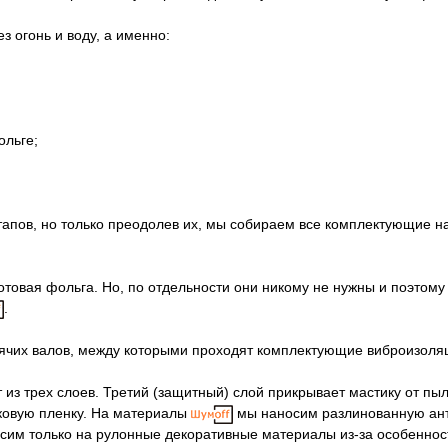
з огонь и воду, а именно:
ольге;
этапов, но только преодолев их, мы собираем все комплектующие н
 готовая фольга. Но, по отдельности они никому не нужны и поэтому
.
чих валов, между которыми проходят комплектующие виброизоляци
из трех слоев. Третий (защитный) слой прикрывает мастику от пы
ковую пленку. На материалы
мы наносим разлинованную анти
сим только на рулонные декоративные материалы из-за особенност