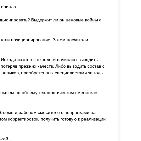
териала.
зиционировать? Выдержит ли он ценовые войны с
отали позиционирование. Затем посчитали
 Исходя из этого технологи начинают выводить
 потеряв прежних качеств. Либо выводить состав с
ех навыков, приобретенных специалистами за годы
еньшем по объему технологическом смесителе.
 объеме и рабочем смесителе с поправками на
том корректировок, получить готовую к реализации
льгой…