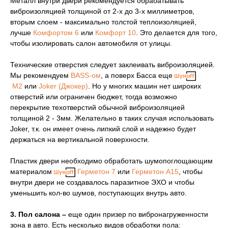
Металл внутри двери рекомендуется обрабатывать
виброизоляцией толщиной от 2-х до 3-х миллиметров,
вторым слоем - максимально толстой теплоизоляцией,
лучше
Комфортом 6
или
Комфорт 10
. Это делается для того,
чтобы изолировать салон автомобиля от улицы.
Технические отверстия следует заклеивать виброизоляцией.
Мы рекомендуем
BASS-ом
, а поверх Басса еще
М2
или
Joker (Джокер)
. Но у многих машин нет широких
отверстий или ограничен бюджет, тогда возможно
перекрытие техотверстий обычной виброизоляцией
толщиной 2 - 3мм. Желательно в таких случая использовать
Joker, т.к. он имеет очень липкий слой и надежно будет
держаться на вертикальной поверхности.
Пластик двери необходимо обработать шумопоглощающим
материалом
Герметон 7
или
Герметон А15
, чтобы
внутри двери не создавалось паразитное ЭХО и чтобы
уменьшить кол-во шумов, поступающих внутрь авто.
3. Пол салона –
еще один призер по вибронагруженности
зона в авто. Есть несколько видов обработки пола: