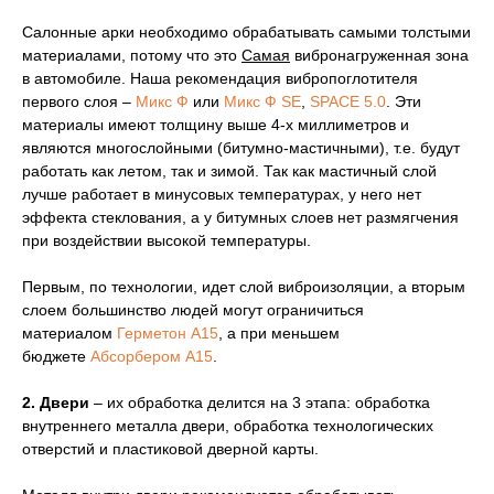
Салонные арки необходимо обрабатывать самыми толстыми
материалами, потому что это
Самая
вибронагруженная зона
в автомобиле. Наша рекомендация вибропоглотителя
первого слоя –
Микс Ф
или
Микс Ф SE
,
SPACE 5.0
. Эти
материалы имеют толщину выше 4-х миллиметров и
являются многослойными (битумно-мастичными), т.е. будут
работать как летом, так и зимой. Так как мастичный слой
лучше работает в минусовых температурах, у него нет
эффекта стеклования, а у битумных слоев нет размягчения
при воздействии высокой температуры.
Первым, по технологии, идет слой виброизоляции, а вторым
слоем большинство людей могут ограничиться
материалом
Герметон А15
, а при меньшем
бюджете
Абсорбером А15
.
2. Двери
– их обработка делится на 3 этапа: обработка
внутреннего металла двери, обработка технологических
отверстий и пластиковой дверной карты.