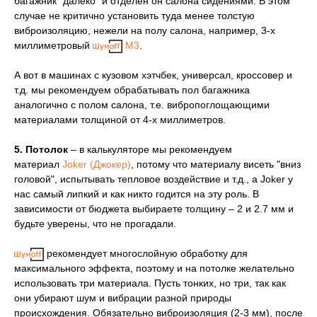
багажник "далеко" и отделен он салона сидениями. В этом
случае не критично установить туда менее толстую
виброизоляцию, нежели на полу салона, например, 3-х
миллиметровый
М3
.
А вот в машинах с кузовом хэтчбек, универсал, кроссовер и
т.д. мы рекомендуем обрабатывать пол багажника
аналогично с полом салона, т.е. вибропоглощающими
материалами толщиной от 4-х миллиметров.
5. Потолок
– в калькуляторе мы рекомендуем
материал
Joker (Джокер)
, потому что материалу висеть "вниз
головой", испытывать тепловое воздействие и т.д., а Joker у
нас самый липкий и как никто годится на эту роль. В
зависимости от бюджета выбираете толщину – 2 и 2.7 мм и
будьте уверены, что не прогадали.
рекомендует многослойную обработку для
максимального эффекта, поэтому и на потолке желательно
использовать три материала. Пусть тонких, но три, так как
они убирают шум и вибрации разной природы
происхождения. Обязательно виброизоляция (2-3 мм), после