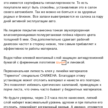
это имеются сертификаты гипоаллергенности. То есть
покупатели могут быть спокойны, устанавливая это в салон
своего автомобиля. Так же можно не бояться и за здоровье
родных и близких. Все запахи выветриваются из салона за пару
дней активной эксплуатации авто.
На лицевое покрытие нанесена тонкая звукопрозрачная
влагонепроницаемая полиуретановая плёнка чёрного цвета
толщиной 6 мкм. Она дополнительно сдвигает рабочий
диапозон частот в сторону низких, тем самым прибавляет к
эффективности работы материала.
Водостойки клеевой монтажный слой защищен антиадгезионной
бумагой с фирменным логотипом
и линовкой.
Первоначальная липкость клея у линейки материалов
"Герметон" специально СНИЖЕНА. Благодаря этому
установщик может отслоить материал и нанести его повторно.
Это позволяет избежать критических залипаний, приводящих к
порче листа, что очень часто бывает у бюджетных материалов.
Но будьте уверены, через 2-3 часа после нанесения, липкий
слой наберет максимальный уровень адгезии и при попытке его
отслоить, произойдет когезионный разрыв. А именно, оторвется